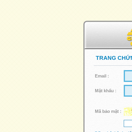
TRANG CHỨN
Email :
Mật khẩu :
Mã bảo mật :