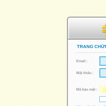
TRANG CHỨN
Email :
Mật khẩu :
Mã bảo mật :